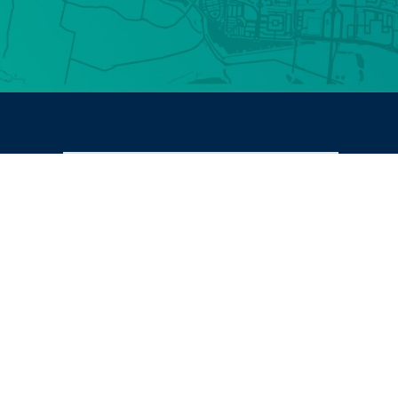
Part
010 -
06 - 
event