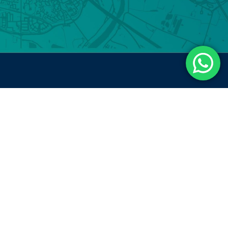
Particulieren
yschepen Smaragd
Bruiloften
 47 96 606
Zakelijk
53 290 223
Recencies
s@smaragd2.nl
Vaarroute
Google beoordeling
Tarieven
4.3
Offerte