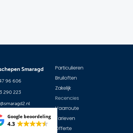
Particulieren
yschepen Smaragd
Bruiloften
 47 96 606
Zakelijk
53 290 223
Recencies
s@smaragd2.nl
Vaarroute
Google beoordeling
Tarieven
4.3
Offerte