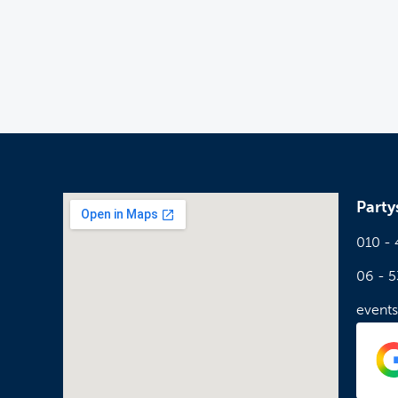
Part
010 -
06 - 
event