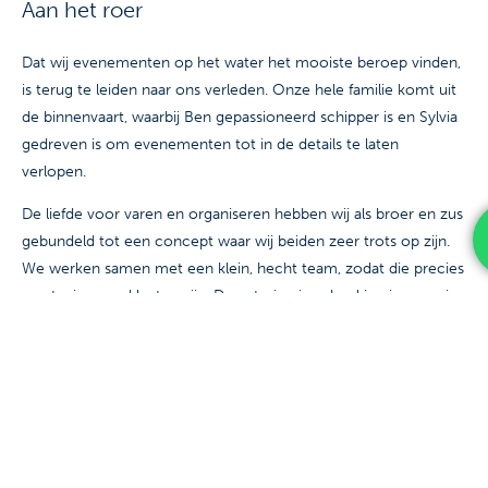
Aan het roer
Dat wij evenementen op het water het mooiste beroep vinden,
is terug te leiden naar ons verleden. Onze hele familie komt uit
de binnenvaart, waarbij Ben gepassioneerd schipper is en Sylvia
gedreven is om evenementen tot in de details te laten
verlopen.
De liefde voor varen en organiseren hebben wij als broer en zus
gebundeld tot een concept waar wij beiden zeer trots op zijn.
We werken samen met een klein, hecht team, zodat die precies
weet wie onze klanten zijn. De catering is geheel in eigen regie
en alles wordt in eigen keuken bereid. Vers, fris en
ongecompliceerd zijn de woorden die onze scheepskok
gebruikt voor het maken van al jullie culinaire wensen. Eigen
inbreng is altijd mogelijk en we denken graag met jullie mee.
Voor een impressie van mogelijke catering bij ons aan boord
verwijzen we jullie graag naar onze brochure.